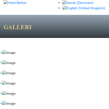
GALLERI
+
+
+
+
+
+