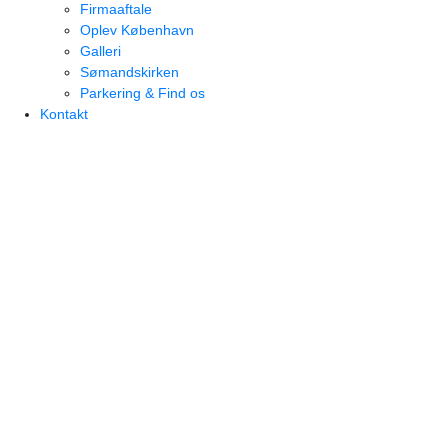
Firmaaftale
Oplev København
Galleri
Sømandskirken
Parkering & Find os
Kontakt